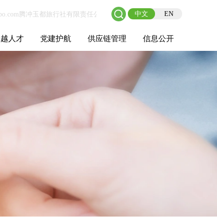
中文
EN
卓越人才
党建护航
供应链管理
信息公开
士后工作站
人才理念
职业成长
校园招聘
社会招聘
招聘动态
党建在线
教育实践
供应链介绍
供应链合作
基本信息
管理架构
人事薪酬
经营成果
重大事项