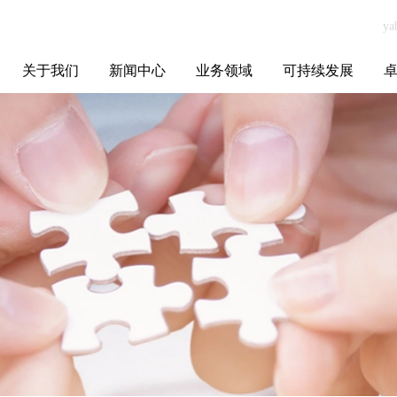
关于我们
新闻中心
业务领域
可持续发展
集团介绍
全球布局
发展历程
资源资质
联系我们
yabo.com腾冲玉
媒体聚焦
智能电网
智慧能源
智慧城市
招标信息
ESG报告
博
都旅行社有限责
任公司新闻