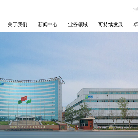
关于我们
新闻中心
业务领域
可持续发展
集团介绍
全球布局
发展历程
资源资质
联系我们
yabo.com腾冲玉
媒体聚焦
智能电网
智慧能源
智慧城市
招标信息
ESG报告
博
都旅行社有限责
任公司新闻