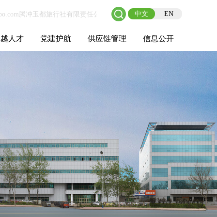
中文
EN
卓越人才
党建护航
供应链管理
信息公开
士后工作站
人才理念
职业成长
校园招聘
社会招聘
招聘动态
党建在线
教育实践
供应链介绍
供应链合作
基本信息
管理架构
人事薪酬
经营成果
重大事项