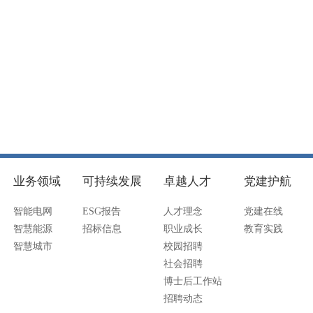
业务领域
可持续发展
卓越人才
党建护航
智能电网
ESG报告
人才理念
党建在线
智慧能源
招标信息
职业成长
教育实践
智慧城市
校园招聘
社会招聘
博士后工作站
招聘动态