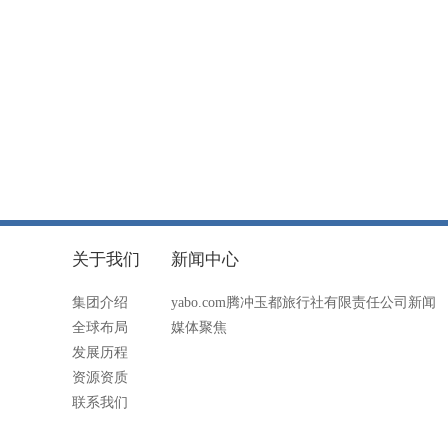
关于我们
新闻中心
集团介绍
yabo.com腾冲玉都旅行社有限责任公司新闻
全球布局
媒体聚焦
发展历程
资源资质
联系我们