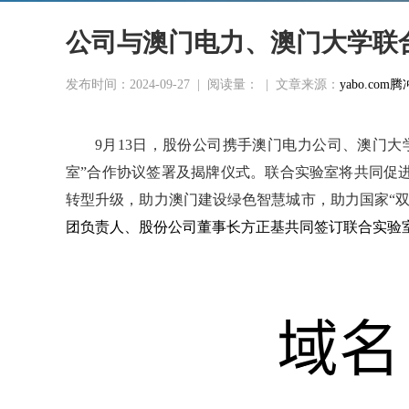
公司与澳门电力、澳门大学联
发布时间：2024-09-27
|
阅读量：
|
文章来源：
yabo.c
9月13日，股份公司携手澳门电力公司、澳门
室”合作协议签署及揭牌仪式。联合实验室将共同促
转型升级，助力澳门建设绿色智慧城市，助力国家“双
团负责人、股份公司董事长方正基共同签订联合实验