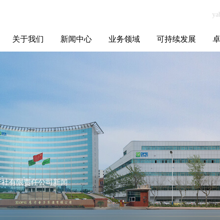
关于我们
新闻中心
业务领域
可持续发展
集团介绍
全球布局
发展历程
资源资质
联系我们
yabo.com腾冲玉
媒体聚焦
智能电网
智慧能源
智慧城市
招标信息
ESG报告
博
都旅行社有限责
任公司新闻
都旅行社有限责任公司新闻